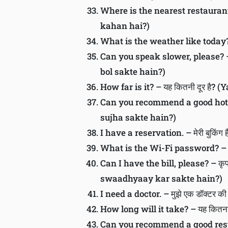
Where is the nearest restaurant? 
kahan hai?)
What is the weather like today?
Can you speak slower, please? – 
bol sakte hain?)
How far is it? – यह कितनी दूर है? (
Can you recommend a good hotel? 
sujha sakte hain?)
I have a reservation. – मेरी बुकिंग
What is the Wi-Fi password? – वाई
Can I have the bill, please? – कृपया
swaadhyaay kar sakte hain?)
I need a doctor. – मुझे एक डॉक्टर क
How long will it take? – यह कित
Can you recommend a good restaura