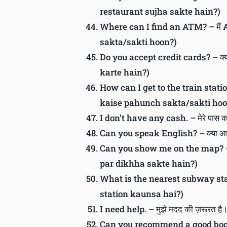
restaurant sujha sakte hain?)
Where can I find an ATM? – मैं 
sakta/sakti hoon?)
Do you accept credit cards? – क्या 
karte hain?)
How can I get to the train station?
kaise pahunch sakta/sakti hoo
I don’t have any cash. – मेरे पास
Can you speak English? – क्या आप 
Can you show me on the map? – क्
par dikhha sakte hain?)
What is the nearest subway stati
station kaunsa hai?)
I need help. – मुझे मदद की ज़रूरत
Can you recommend a good book? –