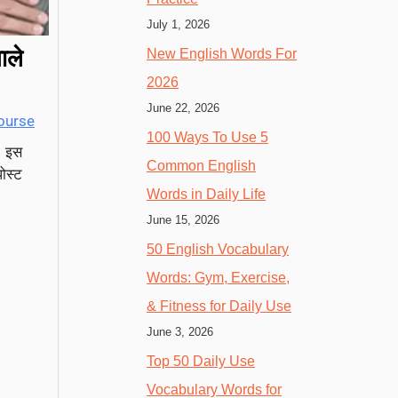
July 1, 2026
ाले
New English Words For
2026
June 22, 2026
ourse
100 Ways To Use 5
े। इस
Common English
ोस्ट
Words in Daily Life
June 15, 2026
50 English Vocabulary
Words: Gym, Exercise,
& Fitness for Daily Use
June 3, 2026
Top 50 Daily Use
Vocabulary Words for