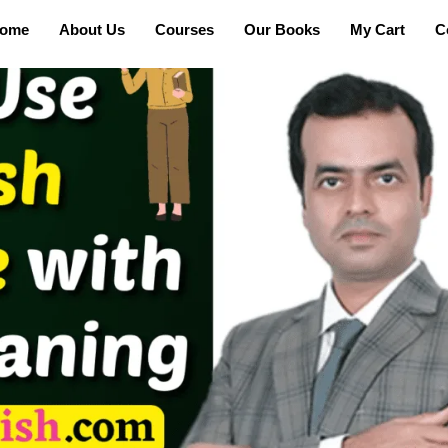
ome
About Us
Courses
Our Books
My Cart
C