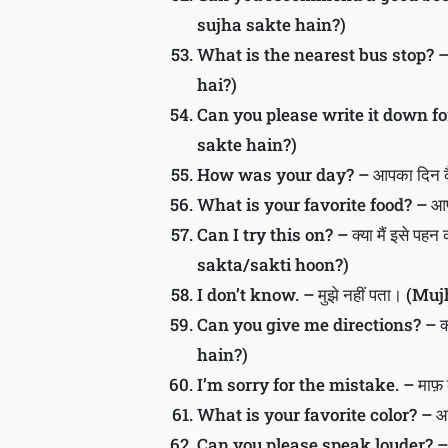
sujha sakte hain?)
What is the nearest bus stop? – 
hai?)
Can you please write it down for m
sakte hain?)
How was your day? – आपका दिन क
What is your favorite food? – आप
Can I try this on? – क्या मैं इसे 
sakta/sakti hoon?)
I don’t know. – मुझे नहीं पता। (Mu
Can you give me directions? – क्य
hain?)
I’m sorry for the mistake. – माफ़ 
What is your favorite color? – 
Can you please speak louder? – क्