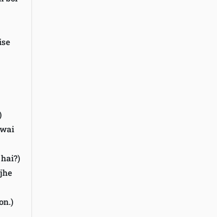
ise
)
awai
 hai?)
ujhe
on.)