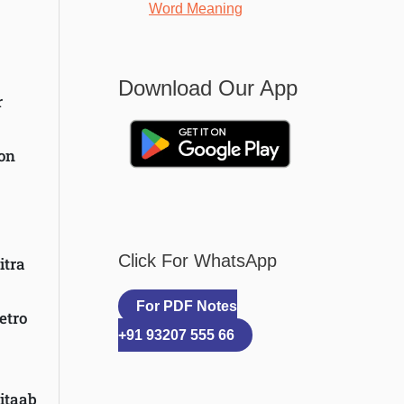
Word Meaning
Download Our App
r
ion
Click For WhatsApp
itra
For PDF Notes
etro
+91 93207 555 66
kitaab