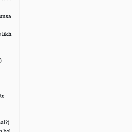
aunsa
e likh
)
kte
hai?)
n bol