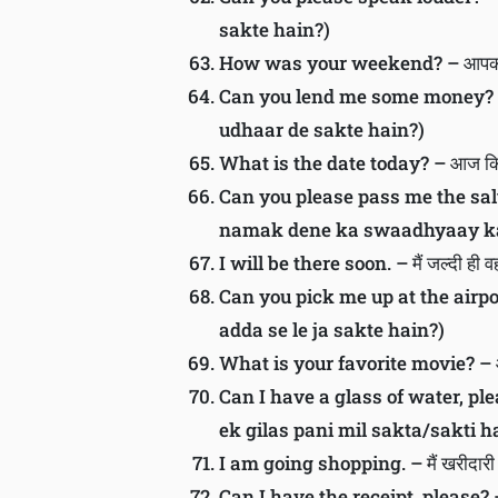
sakte hain?)
How was your weekend? – आपका व
Can you lend me some money? – क्य
udhaar de sakte hain?)
What is the date today? – आज किस
Can you please pass me the salt? –
namak dene ka swaadhyaay ka
I will be there soon. – मैं जल्दी ह
Can you pick me up at the airport?
adda se le ja sakte hain?)
What is your favorite movie? – आ
Can I have a glass of water, plea
ek gilas pani mil sakta/sakti h
I am going shopping. – मैं खरीदार
Can I have the receipt, please? – क