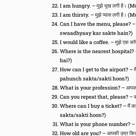
I am hungry. – मुझे भूख लगी है। (
I am thirsty. – मुझे प्यास लगी है। 
Can I have the menu, please? – कृपय
swaadhyaay kar sakte hain?)
I would like a coffee. – मुझे एक क
Where is the nearest hospital? –
hai?)
How can I get to the airport? – मै
pahunch sakta/sakti hoon?)
What is your profession? – आपका 
Can you repeat that, please? – क्
Where can I buy a ticket? – मैं क
sakta/sakti hoon?)
What is your phone number? – आप
How old are you? – आपकी उम्र कित