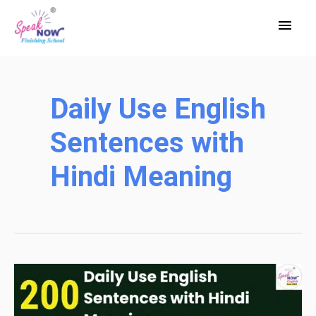
Skip
Main
to
Men
content
Daily Use English
Sentences with
Hindi Meaning
200
रोज़ाना