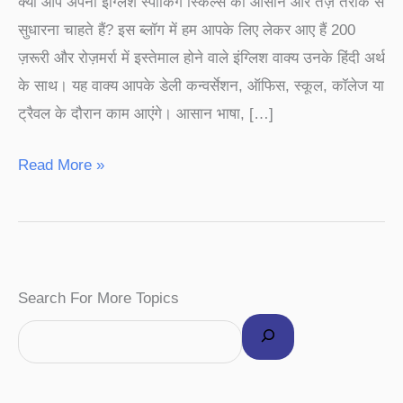
क्या आप अपनी इंग्लिश स्पीकिंग स्किल्स को आसान और तेज़ तरीके से
Hindi
सुधारना चाहते हैं? इस ब्लॉग में हम आपके लिए लेकर आए हैं 200
Meaning
ज़रूरी और रोज़मर्रा में इस्तेमाल होने वाले इंग्लिश वाक्य उनके हिंदी अर्थ
के साथ। यह वाक्य आपके डेली कन्वर्सेशन, ऑफिस, स्कूल, कॉलेज या
ट्रैवल के दौरान काम आएंगे। आसान भाषा, […]
Read More »
F
I
P
Y
T
Search For More Topics
a
n
i
o
w
c
s
n
u
i
e
t
t
T
t