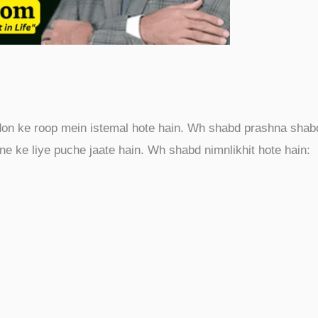
on ke roop mein istemal hote hain. Wh shabd prashna shab
rne ke liye puche jaate hain. Wh shabd nimnlikhit hote hain: