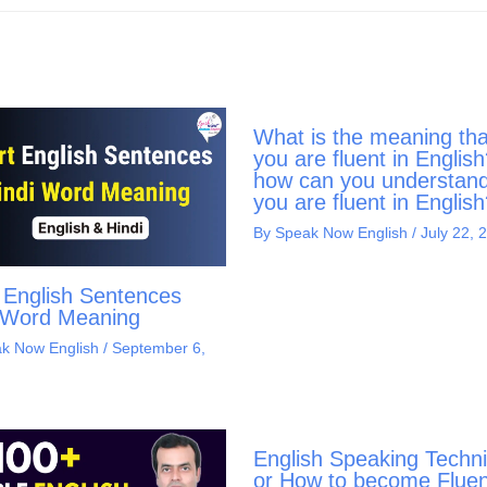
What is the meaning tha
you are fluent in Englis
how can you understand
you are fluent in Englis
By
Speak Now English
/
July 22, 
 English Sentences
 Word Meaning
k Now English
/
September 6,
English Speaking Techn
or How to become Fluen