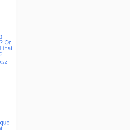
t
h? Or
 that
h?
2022
ique
t