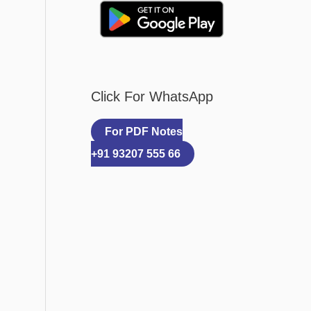
Click For WhatsApp
For PDF Notes
+91 93207 555 66