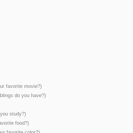
our favorite movie?)
iblings do you have?)
o you study?)
avorite food?)
our favorite color?)