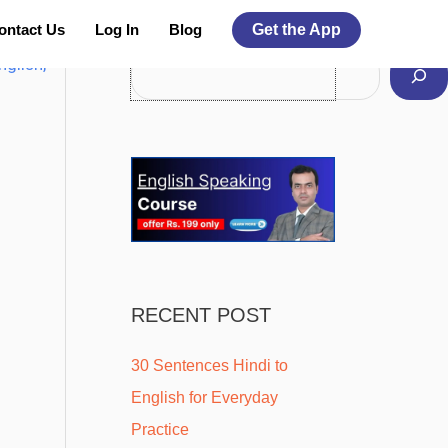
Facebook
Instagram
Pinterest
YouTube
Twitter
ontact Us
Log In
Blog
Get the App
Search For More Topics
nglish
,
RECENT POST
30 Sentences Hindi to
English for Everyday
Practice